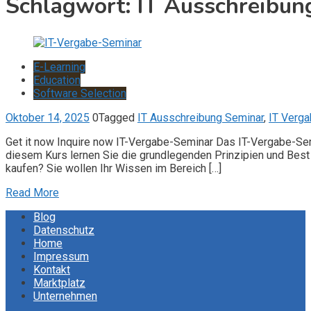
Schlagwort:
IT Ausschreibun
E-Learning
Education
Software Selection
Oktober 14, 2025
0
Tagged
IT Ausschreibung Seminar
,
IT Verga
Get it now Inquire now IT-Vergabe-Seminar Das IT-Vergabe-Sem
diesem Kurs lernen Sie die grundlegenden Prinzipien und Best 
kaufen? Sie wollen Ihr Wissen im Bereich […]
Read More
Blog
Datenschutz
Home
Impressum
Kontakt
Marktplatz
Unternehmen