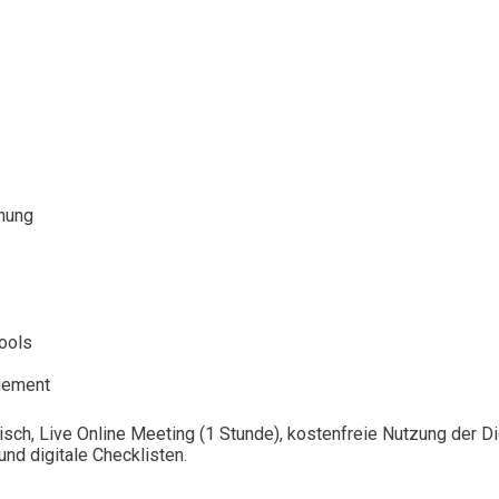
nung
ools
gement
isch, Live Online Meeting (1 Stunde), kostenfreie Nutzung der 
nd digitale Checklisten.